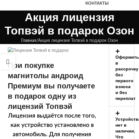
КОНТАКТЫ
Акция лицензия
Топвэй в подарок Озон
Главная
Акция лицензия Топвэй в подарок Озон
Оформить
в
При покупке
рассрочку
магнитолы андроид
без
первого
Премиум вы получаете
взноса
и без
в подарок одну из
переплат
лицензий Топвэй
Лицензия выдаётся после того,
Устройств
как устройство установлено в
нет в
наличии.
автомобиль. Для получения
Что