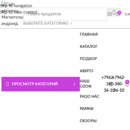
ВНИМАНИЕ СЮДА!!!! При покупке магнитолы Плюс или
Skip to navigation
Премиум лицензия в подарок.
Подробности на главной
Skip to main content
0
0,
странице или нажмите СЮДА
ВЫБЕРИТЕ КАТЕГОРИЮ
ГЛАВНАЯ
КАТАЛОГ
ПОДБОР
АВИТО
+7962-
+7962-
НАШ
0
340-
340-
ПРОСМОТР КАТЕГОРИЙ
OZON
36-10
36-10
FAQ
О НАС
РАМКИ
ОБЗОРЫ