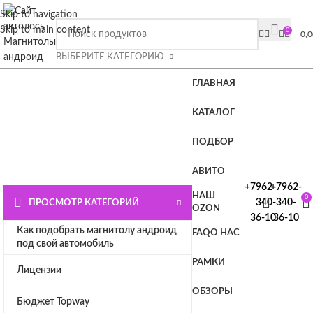
ВНИМАНИЕ СЮДА!!!! При покупке магнитолы Плюс или
Skip to navigation
Премиум лицензия в подарок.
Подробности на главной
Skip to main content
0
0,
странице или нажмите СЮДА
ВЫБЕРИТЕ КАТЕГОРИЮ
ГЛАВНАЯ
КАТАЛОГ
ПОДБОР
АВИТО
+7962-
+7962-
НАШ
0
340-
340-
ПРОСМОТР КАТЕГОРИЙ
OZON
36-10
36-10
Как подобрать магнитолу андроид
FAQ
О НАС
под свой автомобиль
РАМКИ
Лицензии
ОБЗОРЫ
Бюджет Topway