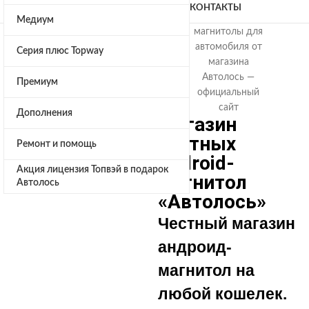
КОНТАКТЫ
Медиум
Серия плюс Topway
Премиум
Дополнения
Магазин
честных
Ремонт и помощь
Android-
Акция лицензия Топвэй в подарок
магнитол
Автолось
«Автолось»
Честный магазин
андроид-
магнитол на
любой кошелек.