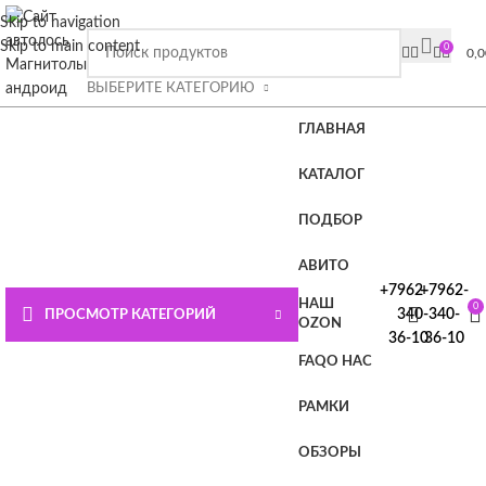
ВНИМАНИЕ СЮДА!!!! При покупке магнитолы Плюс или
Skip to navigation
Премиум лицензия в подарок.
Подробности на главной
Skip to main content
0
0,
странице или нажмите СЮДА
ВЫБЕРИТЕ КАТЕГОРИЮ
ГЛАВНАЯ
КАТАЛОГ
ПОДБОР
АВИТО
+7962-
+7962-
НАШ
0
340-
340-
ПРОСМОТР КАТЕГОРИЙ
OZON
36-10
36-10
FAQ
О НАС
РАМКИ
ОБЗОРЫ