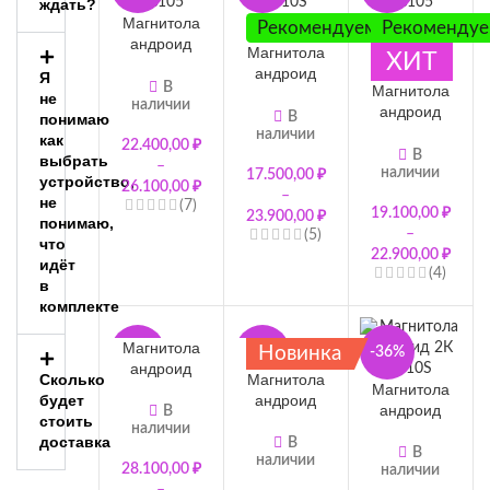
ждать?
Магнитола
Рекомендуем
Рекоменду
андроид
Магнитола
ХИТ
2К Topway
андроид
Я
TS105
В
Магнитола
Topway
не
наличии
оригинал
андроид
TS10S
В
понимаю
10 дюймов
Topway
наличии
оригинал
как
22.400,00
₽
TS105
В
премиум 7
выбрать
–
наличии
оригинал
17.500,00
₽
дюймов
устройство,
26.100,00
₽
премиум 7
–
не
(7)
19.100,00
₽
дюймов
23.900,00
₽
понимаю,
–
(5)
7865
что
22.900,00
₽
идёт
(4)
в
комплекте
Магнитола
Новинка
-46%
-26%
-36%
андроид
Магнитола
Сколько
2К TS20
Магнитола
андроид
будет
оригинал
андроид
В
Topway
стоить
наличии
Topway
2К Topway
TS10S
доставка
В
Премиум 9
TS105
В
наличии
оригинал
28.100,00
₽
наличии
дюймов
оригинал 9
Премиум с
–