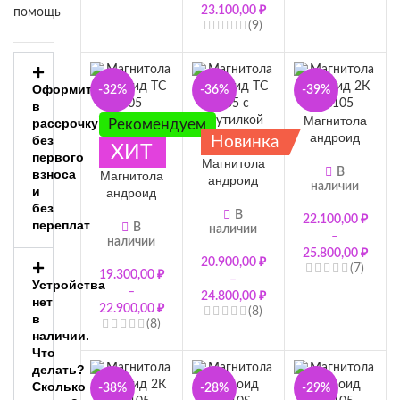
23.100,00
₽
помощь
(9)
Оформить
-32%
-36%
-39%
в
Магнитола
рассрочку
Рекомендуем
андроид
без
Новинка
ХИТ
2К Topway
первого
Магнитола
TS105
В
взноса
Магнитола
андроид
наличии
оригинал 9
и
андроид
Topway
дюймов
без
Topway TS
TS105
В
22.100,00
₽
переплат
105
В
наличии
оригинал
–
наличии
оригинал
Премиум с
25.800,00
₽
Премиум
20.900,00
₽
крутилкой
(7)
19.300,00
₽
10 дюймов
–
4G 9
Устройства
–
7865
24.800,00
₽
дюймов
нет
22.900,00
₽
(8)
в
(8)
наличии.
Что
делать?
Сколько
-38%
-28%
-29%