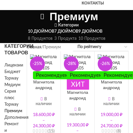
КОНТАКТЫ
Премиум
Категории
10 ДЮЙМОВ
7 ДЮЙМОВ
9 ДЮЙМОВ
8 Продуктов
3 Продукта
10 Продуктов
КАТЕГОРИИ
Главная
Премиум
ТОВАРОВ
-25%
-28%
-26%
Лицензии
Бюджет
Рекомендуем
Рекомендуем
Рекоменду
Topway
Магнитола
Магнитола
ХИТ
Медиум
андроид
андроид
Серия
Магнитола
Topway
Topway
андроид
плюс
TS10S
TS10S
В
В
Topway TS
наличии
наличии
оригинал
оригинал
Topway
105
В
Премиум 9
Премиум
Премиум
наличии
оригинал
18.600,00
₽
19.000,00
₽
дюймов
10 дюймов
Дополнения
Премиум 9
–
–
7862
7862S
Ремонт
19.300,00
₽
дюймов
24.300,00
₽
24.700,00
₽
и
–
(15)
(8)
7865