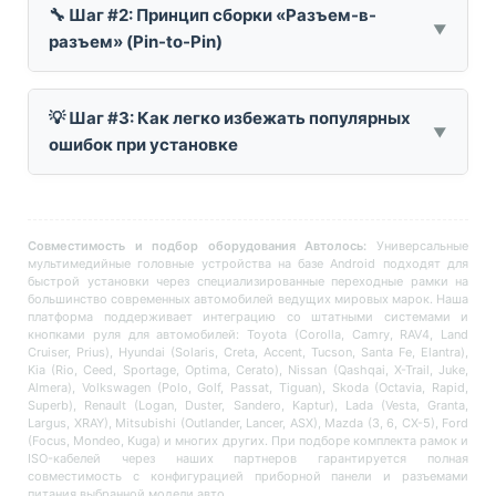
🔧 Шаг #2: Принцип сборки «Разъем-в-
разъем» (Pin-to-Pin)
💡 Шаг #3: Как легко избежать популярных
ошибок при установке
Совместимость и подбор оборудования Автолось:
Универсальные
мультимедийные головные устройства на базе Android подходят для
быстрой установки через специализированные переходные рамки на
большинство современных автомобилей ведущих мировых марок. Наша
платформа поддерживает интеграцию со штатными системами и
кнопками руля для автомобилей: Toyota (Corolla, Camry, RAV4, Land
Cruiser, Prius), Hyundai (Solaris, Creta, Accent, Tucson, Santa Fe, Elantra),
Kia (Rio, Ceed, Sportage, Optima, Cerato), Nissan (Qashqai, X-Trail, Juke,
Almera), Volkswagen (Polo, Golf, Passat, Tiguan), Skoda (Octavia, Rapid,
Superb), Renault (Logan, Duster, Sandero, Kaptur), Lada (Vesta, Granta,
Largus, XRAY), Mitsubishi (Outlander, Lancer, ASX), Mazda (3, 6, CX-5), Ford
(Focus, Mondeo, Kuga) и многих других. При подборе комплекта рамок и
ISO-кабелей через наших партнеров гарантируется полная
совместимость с конфигурацией приборной панели и разъемами
питания выбранной модели авто.