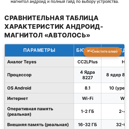
магнитол андроид и полный гайд по выбору устройства.
СРАВНИТЕЛЬНАЯ ТАБЛИЦА
ХАРАКТЕРИСТИК АНДРОИД-
МАГНИТОЛ «АВТОЛОСЬ»
ПАРАМЕТРЫ
БЮДЖЕТ
МЕД
Сместите влево
Аналог Teyes
CC2LPlus
Не
4 Ядра
Процессор
8 ядер 82
8227
OS Android
8.1
10 (урез
Интернет
Wi-Fi
Wi-
Оперативная память
1-2 ГБ
2-4 
(реальная)
Внешняя память (реальная)
16-32 ГБ
32-64