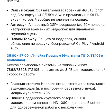
памяти.
Связь и экран:
Обязательный встроенный 4G LTE (слот
под SIM-карту), GPS/ГЛОНАСС и премиальный QLED-
экран, который вообще не слепнет на солнце.
Автозвук:
Аппаратный DSP-процессор (до 40+ полос) с
настройкой временных задержек для идеальной
звуковой сцены.
Плюсы Topway:
Защита от подделок, онлайн-
обновления по воздуху, беспроводной CarPlay / Android
Auto.
35:00 - 47:00 | Линейка Премиум (Флагманы TS10, TS105 и
Qualcomm)
Бескомпромиссные системы на топовых чипах
7862/7862S (TS105) с памятью до 8 ГБ для максимальной
скорости работы.
Главные отличия:
Наличие оптического и коаксиального
аудиовыходов (для построения серьезного звука),
мощный усилитель 7851.
Опции:
Поддержка кругового обзора 360° в
максимальном качестве HD 1080p, два чипа Bluetooth
для одновременной работы с несколькими