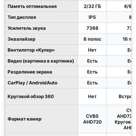
Память оптимальная
2/32 ГБ
4/64
Тип дисплея
IPS
IP
Усилитель звука
7388
738
Эквалайзер
8 полос
16 по
Вентилятор «Кулер»
Нет
Ест
Видео (картинка в картинке)
Есть
Ест
Разделение экрана
Есть
Ест
CarPlay / AndroidAuto
Есть
Ест
Круговой обзор 360
Нет
Встрое
CVB
CVBS
AHD720
Формат камер
AHD720
Круговой
AHD7