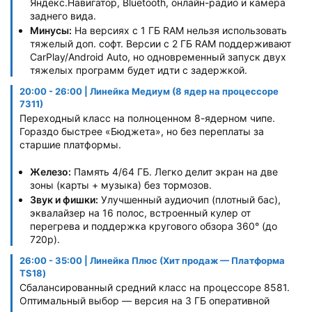
Яндекс.Навигатор, Bluetooth, онлайн-радио и камера
заднего вида.
Минусы:
На версиях с 1 ГБ RAM нельзя использовать
тяжелый доп. софт. Версии с 2 ГБ RAM поддерживают
CarPlay/Android Auto, но одновременный запуск двух
тяжелых программ будет идти с задержкой.
20:00 - 26:00 | Линейка Медиум (8 ядер на процессоре
7311)
Переходный класс на полноценном 8-ядерном чипе.
Гораздо быстрее «Бюджета», но без переплаты за
старшие платформы.
Железо:
Память 4/64 ГБ. Легко делит экран на две
зоны (карты + музыка) без тормозов.
Звук и фишки:
Улучшенный аудиочип (плотный бас),
эквалайзер на 16 полос, встроенный кулер от
перегрева и поддержка кругового обзора 360° (до
720p).
26:00 - 35:00 | Линейка Плюс (Хит продаж — Платформа
TS18)
Сбалансированный средний класс на процессоре 8581.
Оптимальный выбор — версия на 3 ГБ оперативной