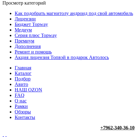
Просмотр категорий
Как подобрать магнитолу андроид под свой автомобиль
Лицензии
Бюджет Topway
Медиум
Серия плюс Topway
Премиум
Дополнения
Ремонт и помощь
Акция лицензия Топвэй в подарок Автолось
Главная
Каталог
Подбор
Авито
НАШ OZON
FAQ
О нас
Рамки
Обзоры
Контакты
+7962-340-36-10