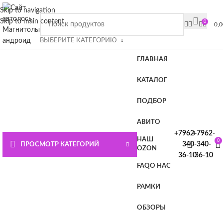
ВНИМАНИЕ СЮДА!!!! При покупке магнитолы Плюс или
Skip to navigation
Премиум лицензия в подарок.
Подробности на главной
Skip to main content
0
0,
странице или нажмите СЮДА
ВЫБЕРИТЕ КАТЕГОРИЮ
ГЛАВНАЯ
КАТАЛОГ
ПОДБОР
АВИТО
+7962-
+7962-
НАШ
0
340-
340-
ПРОСМОТР КАТЕГОРИЙ
OZON
36-10
36-10
FAQ
О НАС
РАМКИ
ОБЗОРЫ