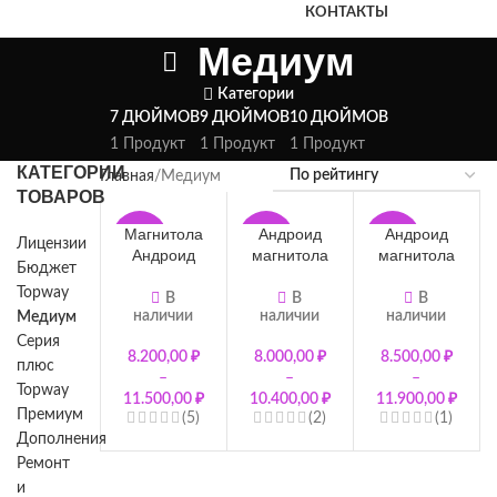
КОНТАКТЫ
Медиум
Категории
7 ДЮЙМОВ
9 ДЮЙМОВ
10 ДЮЙМОВ
1 Продукт
1 Продукт
1 Продукт
КАТЕГОРИИ
Главная
Медиум
ТОВАРОВ
Магнитола
Андроид
Андроид
-39%
-42%
-38%
Лицензии
Андроид
магнитола
магнитола
Бюджет
Серия
серия
серия
Topway
медиум 9
Медиум 8
Медиум 8
В
В
В
наличии
наличии
наличии
Медиум
дюймов с
ядер
ядер
круговым
(процессо
(процессо
Серия
8.200,00
₽
8.000,00
₽
8.500,00
₽
обзором
р 7311) 7" |
р 7311) 10"
плюс
–
–
–
16-
| 16-
Topway
11.500,00
₽
10.400,00
₽
11.900,00
₽
полосный
полосный
Премиум
(5)
(2)
(1)
эквалайзе
эквалайзе
Дополнения
р |
р |
Ремонт
поддержка
поддержка
360
360
и