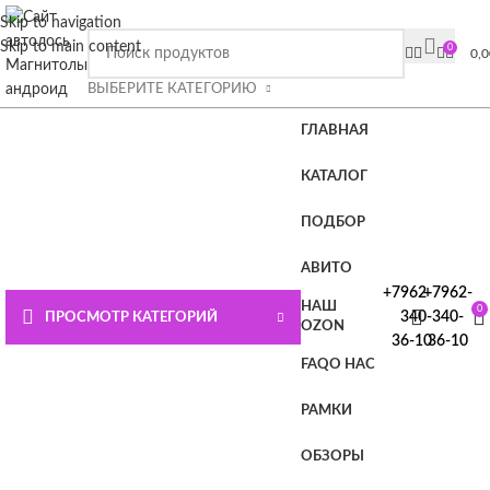
ВНИМАНИЕ СЮДА!!!! При покупке магнитолы Плюс или
Skip to navigation
Премиум лицензия в подарок.
Подробности на главной
Skip to main content
0
0,
странице или нажмите СЮДА
ВЫБЕРИТЕ КАТЕГОРИЮ
ГЛАВНАЯ
КАТАЛОГ
ПОДБОР
АВИТО
+7962-
+7962-
НАШ
0
340-
340-
ПРОСМОТР КАТЕГОРИЙ
OZON
36-10
36-10
FAQ
О НАС
РАМКИ
ОБЗОРЫ