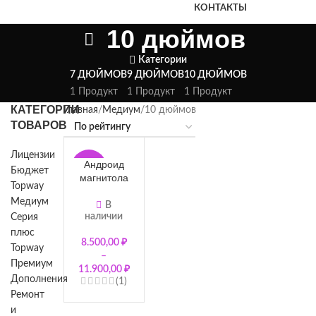
КОНТАКТЫ
10 дюймов
Категории
7 ДЮЙМОВ
9 ДЮЙМОВ
10 ДЮЙМОВ
1 Продукт
1 Продукт
1 Продукт
КАТЕГОРИИ
Главная
Медиум
10 дюймов
ТОВАРОВ
Лицензии
Андроид
-38%
Бюджет
магнитола
Topway
серия
Медиум
Медиум 8
В
наличии
Серия
ядер
(процессо
плюс
8.500,00
₽
р 7311) 10"
Topway
–
| 16-
Премиум
11.900,00
₽
полосный
Дополнения
(1)
эквалайзе
Ремонт
р |
и
поддержка