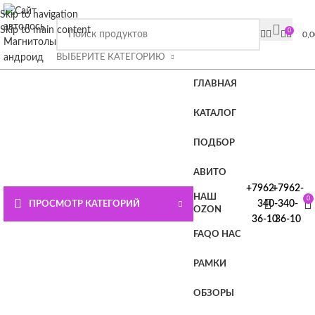
ВНИМАНИЕ СЮДА!!!! При покупке магнитолы Плюс или
Skip to navigation
Премиум лицензия в подарок.
Подробности на главной
Skip to main content
0
0,
странице или нажмите СЮДА
ВЫБЕРИТЕ КАТЕГОРИЮ
ГЛАВНАЯ
КАТАЛОГ
ПОДБОР
АВИТО
+7962-
+7962-
НАШ
0
340-
340-
ПРОСМОТР КАТЕГОРИЙ
OZON
36-10
36-10
FAQ
О НАС
РАМКИ
ОБЗОРЫ