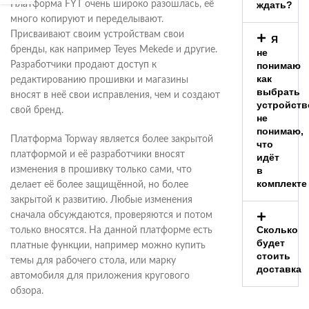
Платформа FYT очень широко разошлась, её
ждать?
много копируют и переделывают.
Присваивают своим устройствам свои
Я
бренды, как например Teyes Mekede и другие.
не
Разработчики продают доступ к
понимаю
как
редактированию прошивки и магазины
выбрать
вносят в неё свои исправления, чем и создают
устройств
свой бренд.
не
понимаю,
Платформа Topway является более закрытой
что
платформой и её разработчики вносят
идёт
изменения в прошивку только сами, что
в
комплекте
делает её более защищённой, но более
закрытой к развитию. Любые изменения
сначала обсуждаются, проверяются и потом
Сколько
только вносятся. На данной платформе есть
будет
платные функции, например можно купить
стоить
темы для рабочего стола, или марку
доставка
автомобиля для приложения кругового
обзора.