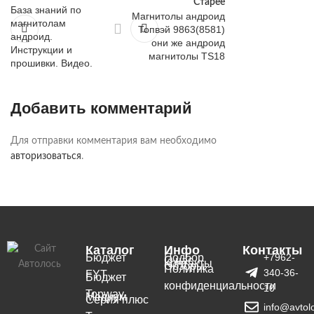
Старее
База знаний по
Магнитолы андроид
магнитолам
Топвэй 9863(8581)
андроид.
они же андроид
Инструкции и
магнитолы TS18
прошивки. Видео.
Добавить комментарий
Для отправки комментария вам необходимо
авторизоваться
.
Каталог
Инфо
Контакты
Бюджет
Подбор
+7962-
О нас
Контакты
Обзоры
Политика
340-36-
FYT
Бюджет
конфиденциальности
10
Topway
Медиум
Серия плюс
info@avtol