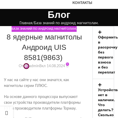
КОНТАКТЫ
Блог
Главная
База знаний по андроид магнитолам.
БАЗА ЗНАНИЙ ПО АНДРОИД МАГНИТОЛАМ.
8 ядерные магнитолы
Оформить
в
Андроид UIS
рассрочку
без
8581(9863)
первого
взноса
0
От
admin
Вкл 14.08.2024
и без
переплат
У нас на сайте у нас они значатся, как
магнитолы серии ПЛЮС.
Устройств
нет в
На основе данного процессора выпускают
наличии.
свои устройства производители платформы
Что
FYT и производители платформы Topway.
делать?
Сколько