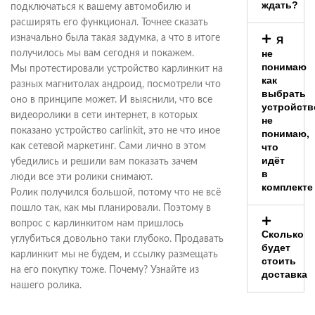
ждать?
подключаться к вашему автомобилю и
расширять его функционал. Точнее сказать
изначально была такая задумка, а что в итоге
Я
не
получилось мы вам сегодня и покажем.
понимаю
Мы протестировали устройство карлинкит на
как
разных магнитолах андроид, посмотрели что
выбрать
оно в принципе может. И выяснили, что все
устройств
видеоролики в сети интернет, в которых
не
показано устройство carlinkit, это не что иное
понимаю,
что
как сетевой маркетинг. Сами лично в этом
идёт
убедились и решили вам показать зачем
в
люди все эти ролики снимают.
комплекте
Ролик получился большой, потому что не всё
пошло так, как мы планировали. Поэтому в
вопрос с карлинкитом нам пришлось
Сколько
углубиться довольно таки глубоко. Продавать
будет
карлинкит мы не будем, и ссылку размещать
стоить
на его покупку тоже. Почему? Узнайте из
доставка
нашего ролика.