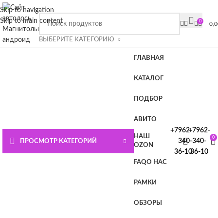
ВНИМАНИЕ СЮДА!!!! При покупке магнитолы Плюс или
Skip to navigation
Премиум лицензия в подарок.
Подробности на главной
Skip to main content
0
0,
странице или нажмите СЮДА
ВЫБЕРИТЕ КАТЕГОРИЮ
ГЛАВНАЯ
КАТАЛОГ
ПОДБОР
АВИТО
+7962-
+7962-
НАШ
0
340-
340-
ПРОСМОТР КАТЕГОРИЙ
OZON
36-10
36-10
FAQ
О НАС
РАМКИ
ОБЗОРЫ