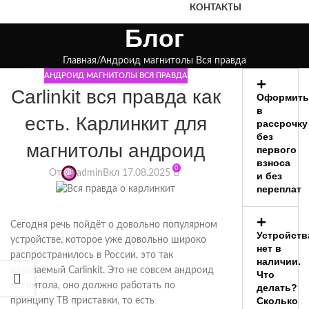
КОНТАКТЫ
Блог
Главная
Андроид магнитолы Вся правда
АНДРОИД МАГНИТОЛЫ ВСЯ ПРАВДА
Carlinkit вся правда как
Оформить
в
есть. Карлинкит для
рассрочку
без
магнитолы андроид
первого
взноса
0
От
admin
Вкл 17.08.2025
и без
переплат
Сегодня речь пойдёт о довольно популярном
Устройств
устройстве, которое уже довольно широко
нет в
распространилось в России, это так
наличии.
называемый Carlinkit. Это не совсем андроид
Что
магнитола, оно должно работать по
делать?
Сколько
принципу ТВ приставки, то есть