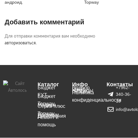
андроид.
Topway
Добавить комментарий
Для отправки комментария вам необходимо
авторизоваться
.
Каталог
Инфо
Контакты
Бюджет
Подбор
+7962-
О нас
Контакты
Обзоры
Политика
340-36-
FYT
Бюджет
конфиденциальности
10
Topway
Медиум
Серия плюс
info@avtol
Topway
Премиум
Дополнения
Ремонт и
помощь