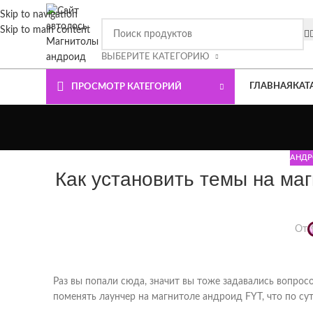
Skip to navigation
ВНИМАНИЕ СЮДА!!!! При покупке магнитолы Плюс или Премиум 
Skip to main content
ВЫБЕРИТЕ КАТЕГОРИЮ
ГЛАВНАЯ
КАТ
ПРОСМОТР КАТЕГОРИЙ
АНДР
Как установить темы на ма
От
Раз вы попали сюда, значит вы тоже задавались вопрос
поменять лаунчер на магнитоле андроид FYT, что по сут