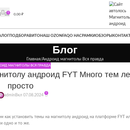
лицензия в подарок.
Подробности на главной странице или нажм
0
0,00
₽
АЛОГ
ПОДБОР
АВИТО
НАШ OZON
FAQ
О НАС
РАМКИ
ОБЗОРЫ
КОНТАК
Блог
Главная
Андроид магнитолы Вся правда
ОИД МАГНИТОЛЫ ВСЯ ПРАВДА
гнитолу андроид FYT Много тем ле
просто
0
admin
Вкл 07.08.2024
ом как установить темы на магнитолу андроид на платформе FYT ил
и одно и то же.