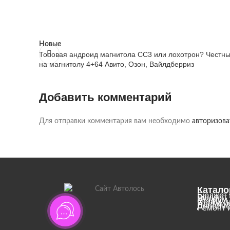
Новые
Топовая андроид магнитола CC3 или лохотрон? Честны
на магнитолу 4+64 Авито, Озон, Вайлдберриз
Добавить комментарий
Для отправки комментария вам необходимо
авторизова
Катало
Бюджет
Бюджет 
Медиум
Серия п
Премиу
Дополн
Ремонт 