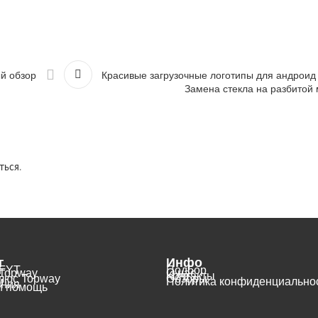
й обзор
Красивые загрузочные логотипы для андроид
Замена стекла на разбитой
ться
.
г
Инфо
 FYT
Подбор
Topway
О нас
Контакты
люс Topway
Обзоры
м
Политика конфиденциально
ения
и помощь