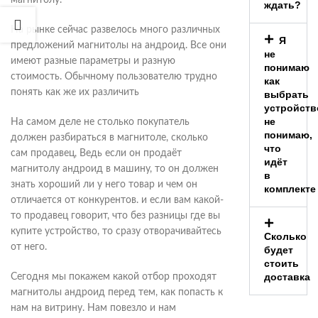
ждать?
На рынке сейчас развелось много различных
Я
предложений магнитолы на андроид. Все они
не
имеют разные параметры и разную
понимаю
стоимость. Обычному пользователю трудно
как
понять как же их различить
выбрать
устройств
не
На самом деле не столько покупатель
понимаю,
должен разбираться в магнитоле, сколько
что
сам продавец, Ведь если он продаёт
идёт
магнитолу андроид в машину, то он должен
в
знать хороший ли у него товар и чем он
комплекте
отличается от конкурентов. и если вам какой-
то продавец говорит, что без разницы где вы
купите устройство, то сразу отворачивайтесь
Сколько
от него.
будет
стоить
доставка
Сегодня мы покажем какой отбор проходят
магнитолы андроид перед тем, как попасть к
нам на витрину. Нам повезло и нам