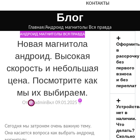
КОНТАКТЫ
Блог
Главная
Андроид магнитолы Вся правда
АНДРОИД МАГНИТОЛЫ ВСЯ ПРАВДА
Новая магнитола
Оформить
в
андроид. Высокая
рассрочку
без
скорость и небольшая
первого
взноса
цена. Посмотрите как
и без
переплат
мы их выбираем.
0
От
admin
Вкл 09.01.2025
Устройств
нет в
наличии.
Что
Сегодня мы затронем очень важную тему.
делать?
Она касается вопроса как выбрать андроид
Сколько
магнитолу.