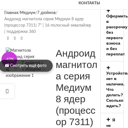
КОНТАКТЫ
Главная
Медиум
7 дюймов
Оформить
Андроид магнитола серия Медиум 8 ядер
в
(процессор 7311) 7" | 16-полосный эквалайзер
рассрочку
| поддержка 360
без
первого
взноса
и без
Андроид
переплат
-42%
магнитол
Нажмите, чтобы увеличить
а серия
Устройств
нет в
наличии.
Медиум
Что
делать?
8 ядер
Сколько
ждать?
(процесс
ор 7311)
Я
не