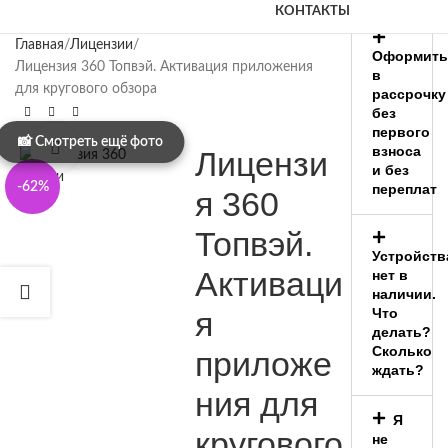
КОНТАКТЫ
Главная
Лицензии
Оформить
Лицензия 360 Топвэй. Активация приложения
в
для кругового обзора
рассрочку
без
первого
Нажмите, чтобы увеличить
взноса
Лицензи
и без
-62%
переплат
я 360
Топвэй.
Устройств
Активаци
нет в
наличии.
я
Что
делать?
Сколько
приложе
ждать?
ния для
Я
кругового
не