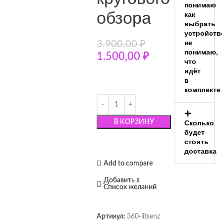
понимаю
обзора
как
выбрать
устройств
не
3.900,00
₽
понимаю,
1.500,00
₽
что
идёт
в
комплекте
В КОРЗИНУ
Сколько
будет
стоить
доставка
Add to compare
Добавить в
Список желаний
Артикул:
360-litsenz