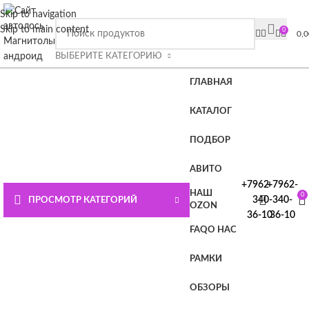
ВНИМАНИЕ СЮДА!!!! При покупке магнитолы Плюс или
Skip to navigation
Премиум лицензия в подарок.
Подробности на главной
Skip to main content
0
0,
странице или нажмите СЮДА
ВЫБЕРИТЕ КАТЕГОРИЮ
ГЛАВНАЯ
КАТАЛОГ
ПОДБОР
АВИТО
+7962-
+7962-
НАШ
0
340-
340-
ПРОСМОТР КАТЕГОРИЙ
OZON
36-10
36-10
FAQ
О НАС
РАМКИ
ОБЗОРЫ