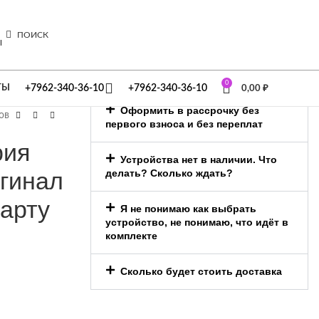
Я со
ите СЮДА
ПОИСК
0
ТЫ
+7962-340-36-10
+7962-340-36-10
0,00
₽
Оформить в рассрочку без
ов
первого взноса и без переплат
рия
Устройства нет в наличии. Что
гинал
делать? Сколько ждать?
карту
Я не понимаю как выбрать
устройство, не понимаю, что идёт в
комплекте
Сколько будет стоить доставка