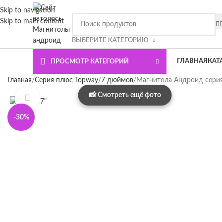
Мне исполнилось 18 лет *
Skip to navigation
Мне исполнилось 18 лет *
Я согласен с поли
ВНИМАНИЕ СЮДА!!!! При покупке магнитолы Плюс или Премиум 
Skip to main content
Подтверждаю, что я человек *
ВЫБЕРИТЕ КАТЕГОРИЮ
ГЛАВНАЯ
КАТ
ПРОСМОТР КАТЕГОРИЙ
Главная
Серия плюс Topway
7 дюймов
Магнитола Андроид серия
Нажмите, чтобы увеличить
-30%