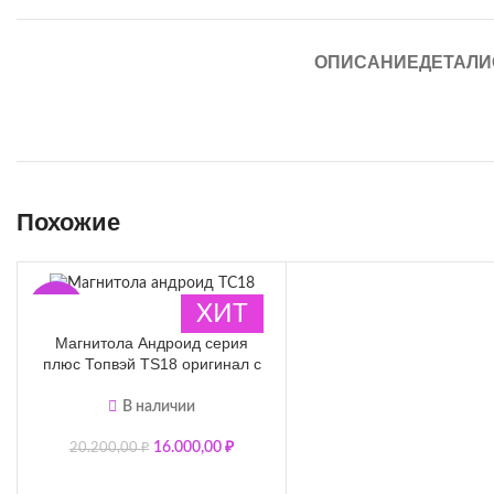
ОПИСАНИЕ
ДЕТАЛИ
Похожие
-21%
ХИТ
Магнитола Андроид серия
плюс Топвэй TS18 оригинал с
модулем 4G под сим карту 7
дюймов DSP(9863)
В наличии
16.000,00
₽
20.200,00
₽