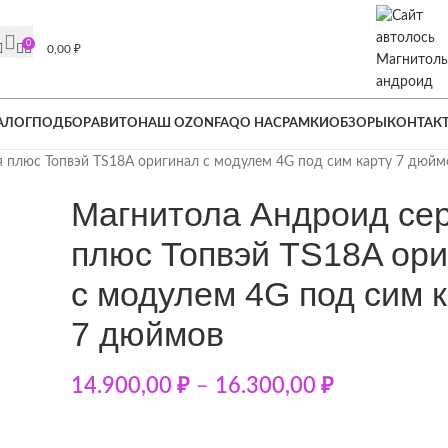
тикой конфиденциальности *
лицензия в подарок.
Подробности на главной странице или нажм
0
0,00
₽
АЛОГ
ПОДБОР
АВИТО
НАШ OZON
FAQ
О НАС
РАМКИ
ОБЗОРЫ
КОНТАК
 плюс Топвэй TS18A оригинал с модулем 4G под сим карту 7 дюйм
Магнитола Андроид се
плюс Топвэй TS18A ори
с модулем 4G под сим 
7 дюймов
14.900,00
₽
–
16.300,00
₽