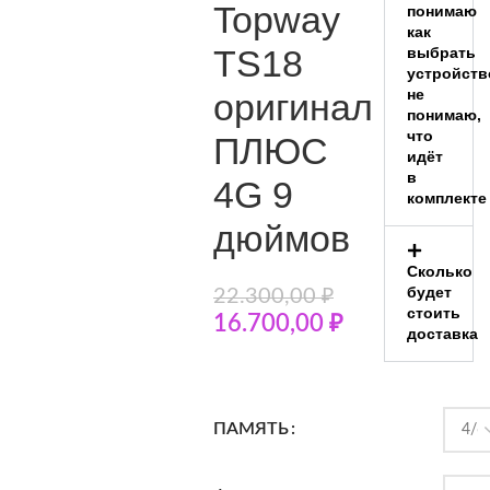
Topway
понимаю
как
TS18
выбрать
устройств
не
оригинал
понимаю,
что
ПЛЮС
идёт
в
4G 9
комплекте
дюймов
Сколько
будет
22.300,00
₽
стоить
16.700,00
₽
доставка
ПАМЯТЬ