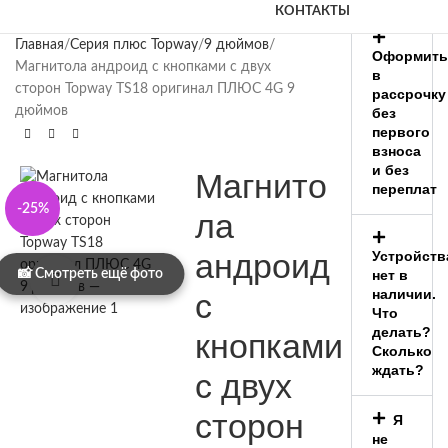
КОНТАКТЫ
Главная
Серия плюс Topway
9 дюймов
Оформить
Магнитола андроид с кнопками с двух
в
сторон Topway TS18 оригинал ПЛЮС 4G 9
рассрочку
дюймов
без
первого
взноса
и без
Магнито
переплат
-25%
ла
андроид
Устройств
нет в
Нажмите, чтобы увеличить
наличии.
с
Что
делать?
кнопками
Сколько
ждать?
с двух
сторон
Я
не