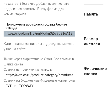
не хватает? Есть что добавить или хотите
поделиться советом. Внизу форма для
Память
комментариев.
Приложение app store из ролика берите
отсюда
https://cloud.mail.ru/public/kn3Z/c9u31qA1E
Размер
дисплея
Купить наши магнитолы андроид вы можете
у нас на сайте.
Также через маркетплейс Озон. Все ссылки в
шапке сайта
Физические
Ссылка на премиум магнитолы
кнопки
https://avtolos.ru/product-category/premium/
Ссылки на бюджетные 4-ядерные магнитолы
FYT
и
TOPWAY