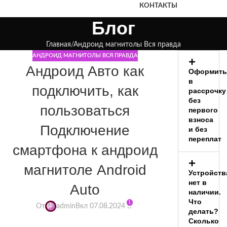
КОНТАКТЫ
Блог
Главная
Андроид магнитолы Вся правда
АНДРОИД МАГНИТОЛЫ ВСЯ ПРАВДА
Андроид Авто как
Оформить
в
подключить, как
рассрочку
без
пользоваться
первого
взноса
Подключение
и без
переплат
смартфона к андроид
магнитоле Android
Устройств
нет в
Auto
наличии.
Что
1
От
admin
Вкл 07.08.2024
делать?
Сколько