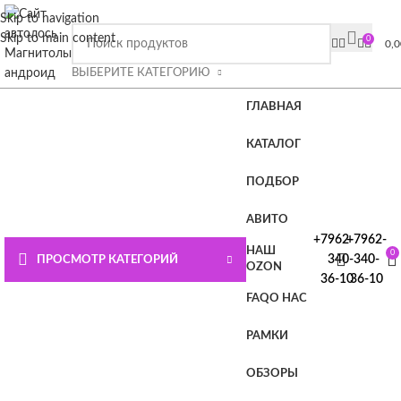
ВНИМАНИЕ СЮДА!!!! При покупке магнитолы Плюс или
Skip to navigation
Премиум лицензия в подарок.
Подробности на главной
Skip to main content
0
0,
странице или нажмите СЮДА
ВЫБЕРИТЕ КАТЕГОРИЮ
ГЛАВНАЯ
КАТАЛОГ
ПОДБОР
АВИТО
+7962-
+7962-
НАШ
0
340-
340-
ПРОСМОТР КАТЕГОРИЙ
OZON
36-10
36-10
FAQ
О НАС
РАМКИ
ОБЗОРЫ