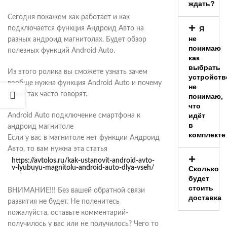
ждать?
Сегодня покажем как работает и как
подключается функция Андроид Авто на
Я
не
разных андроид магнитолах. Будет обзор
понимаю
полезных функций Android Auto.
как
выбрать
Из этого ролика вы сможете узнать зачем
устройств
вообще нужна функция Android Auto и почему
не
о ней так часто говорят.
понимаю,
что
идёт
Android Auto подключение смартфона к
в
андроид магнитоле
комплекте
Если у вас в магнитоле нет функции Андроид
Авто, то вам нужна эта статья
https://avtolos.ru/kak-ustanovit-android-avto-
v-lyubuyu-magnitolu-android-auto-dlya-vseh/
Сколько
будет
стоить
ВНИМАНИЕ!!! Без вашей обратной связи
доставка
развития не будет. Не поленитесь
пожалуйста, оставьте комментарий-
получилось у вас или не получилось? Чего то