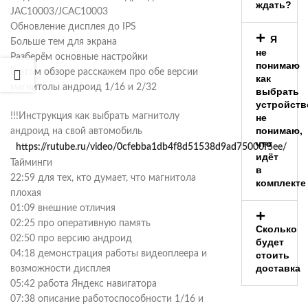
ждать?
JAC10003/JCAC10003
Обновление дисплея до IPS
Я
Больше тем для экрана
не
Разберём основные настройки
понимаю
В этом обзоре расскажем про обе версии
как
магнитолы андроид 1/16 и 2/32
выбрать
устройств
!!!Инструкция как выбрать магнитолу
не
понимаю,
андроид на свой автомобиль
что
https://rutube.ru/video/0cfebba1db4f8d51538d9ad75000f5ee/
идёт
Тайминги
в
22:59 для тех, кто думает, что магнитола
комплекте
плохая
01:09 внешние отличия
02:25 про оперативную память
Сколько
02:50 про версию андроид
будет
04:18 демонстрация работы видеоплеера и
стоить
доставка
возможности дисплея
05:42 работа Яндекс навигатора
07:38 описание работоспособности 1/16 и