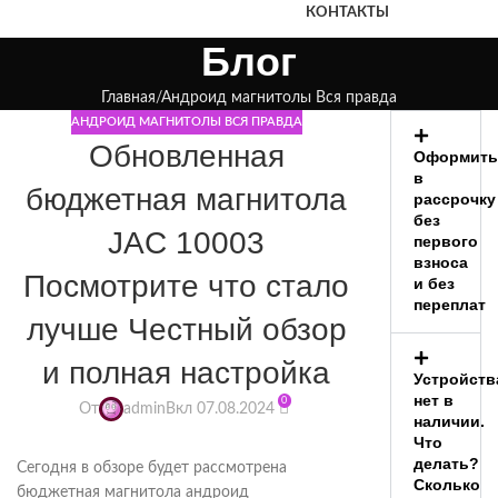
КОНТАКТЫ
Блог
Главная
Андроид магнитолы Вся правда
АНДРОИД МАГНИТОЛЫ ВСЯ ПРАВДА
Обновленная
Оформить
в
бюджетная магнитола
рассрочку
без
JAC 10003
первого
взноса
Посмотрите что стало
и без
переплат
лучше Честный обзор
и полная настройка
Устройств
нет в
0
От
admin
Вкл 07.08.2024
наличии.
Что
делать?
Сегодня в обзоре будет рассмотрена
Сколько
бюджетная магнитола андроид