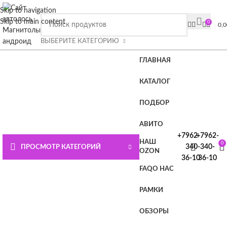
ВНИМАНИЕ СЮДА!!!! При покупке магнитолы Плюс или
Skip to navigation
Премиум лицензия в подарок.
Подробности на главной
Skip to main content
0
0,
странице или нажмите СЮДА
ВЫБЕРИТЕ КАТЕГОРИЮ
ГЛАВНАЯ
КАТАЛОГ
ПОДБОР
АВИТО
+7962-
+7962-
НАШ
0
340-
340-
ПРОСМОТР КАТЕГОРИЙ
OZON
36-10
36-10
FAQ
О НАС
РАМКИ
ОБЗОРЫ