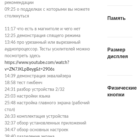
рекомендации
09:25 о подделках с которыми вы можете
столкнуться
Память
11:17 что есть в магнитоле и чего нет
12:25 демонстрация спящего режима
13:46 про урезанный или вырезанный
аудиопроцессор. Тесты усилителей можно
Размер
посмотреть здесь
дисплея
https://www.youtube.com/watch?
v=ZN7JKLpBeyg&t=2906s
14:39 демонстрация эквалайзера
18:58 тест гикбенч
Физические
24:31 разбор устройства 2/32
кнопки
25:03 настройки языка
25:48 настройка главного экрана (рабочий
стол)
26:33 комплектация устройства
32:37 обзор установленных приложений
34:47 обзор основных настроек
38:40 разделение экрана