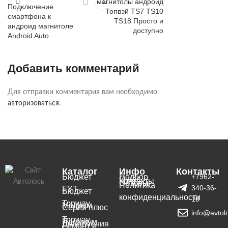
магнитолы андроид
Подключение
Топвэй TS7 TS10
смартфона к
TS18 Просто и
андроид магнитоле
доступно
Android Auto
Добавить комментарий
Для отправки комментария вам необходимо
авторизоваться
.
Каталог
Инфо
Контакты
Бюджет
Подбор
+7962-
О нас
Контакты
Обзоры
Политика
340-36-
FYT
Бюджет
конфиденциальности
10
Topway
Медиум
Серия плюс
info@avtol
Topway
Премиум
Дополнения
Ремонт и